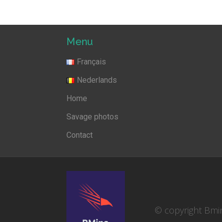
Menu
Français
Nederlands
Home
Savage photos
Contact
© copyright Bmi