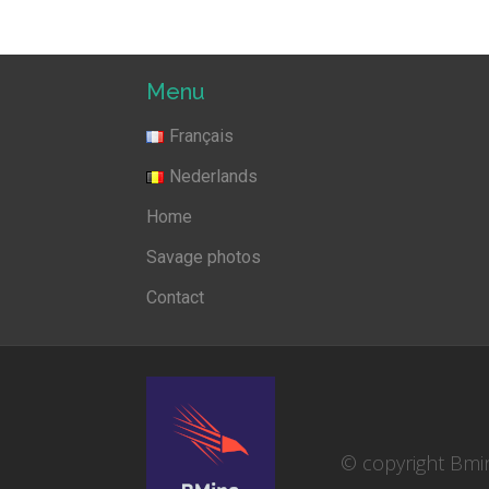
Menu
Français
Nederlands
Home
Savage photos
Contact
© copyright Bmi