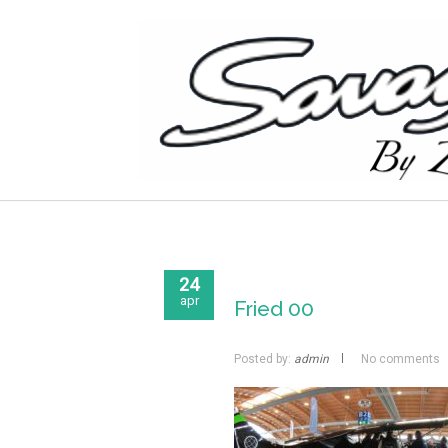
24
apr
Fried 00
Posted by:
admin
No comments