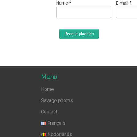
Name
*
E-mail
*
Menu
Home
Savage photos
Contact
Français
Nederlands